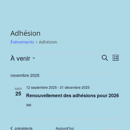
Adhésion
Évènements
Adhésion
Évènements
R
N
À venir
R
L
e
S
i
e
a
c
s
é
novembre 2025
h
t
c
v
l
e
e
12 septembre 2025
-
31 décembre 2025
MAR
r
e
h
i
25
Renouvellement des adhésions pour 2026
c
c
h
e
g
36€
t
e
i
r
a
o
Évènements
précédents
Aujourd’hui
Évènements
suivants