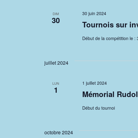
i
è
n
o
30 juin 2024
DIM
e
30
Tournois sur in
n
m
e
d
Début de la compétition le : 
n
e
t
s
v
juillet 2024
p
u
a
1 juillet 2024
LUN
r
e
1
Mémorial Rudolf
m
s
o
Début du tournoi
É
t
-
v
c
octobre 2024