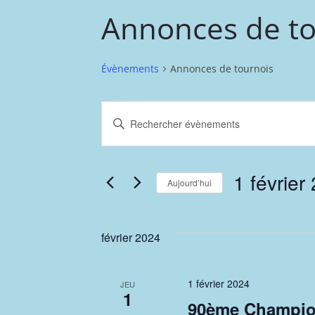
Annonces de to
Évènements
Annonces de tournois
Évènements
R
S
e
a
i
c
1 février
s
Aujourd’hui
h
i
S
r
e
é
février 2024
m
l
r
o
e
t
c
1 février 2024
c
JEU
1
-
t
90ème Champio