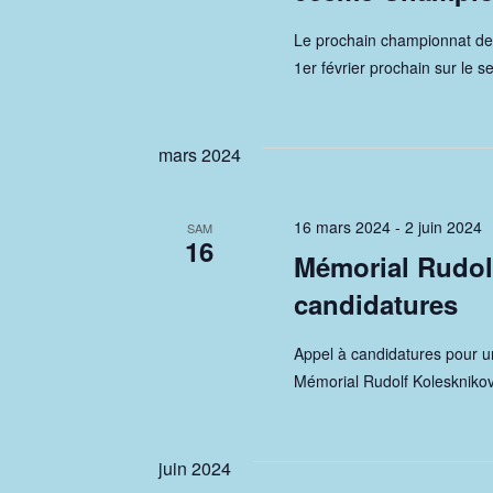
h
c
i
l
e
Le prochain championnat de
o
é
1er février prochain sur le s
n
e
.
n
R
t
e
mars 2024
e
z
n
c
u
a
h
16 mars 2024
-
2 juin 2024
n
SAM
16
e
Mémorial Rudolf
e
v
r
d
candidatures
i
c
a
h
t
g
Appel à candidatures pour u
e
Mémorial Rudolf Kolesknikov
e
a
r
.
É
t
v
juin 2024