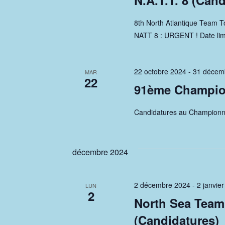
N.A.T.T. 8 (Can
8th North Atlantique Team T
NATT 8 : URGENT ! Date lim
22 octobre 2024
-
31 décem
MAR
22
91ème Champion
Candidatures au Championn
décembre 2024
2 décembre 2024
-
2 janvie
LUN
2
North Sea Team
(Candidatures)