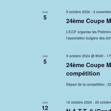
è
l
é
n
5 octobre 2024
-
3 novembr
SAM
.
5
24ème Coupe Mo
e
m
L’ICCF organise les Prélimi
l’association bulgare des é
e
n
5 octobre 2024 @ 8h00
-
17
SAM
5
t
24ème Coupe Mo
s
compétition
Départ de la compétition : 
12 octobre 2024
-
20 octobr
SAM
12