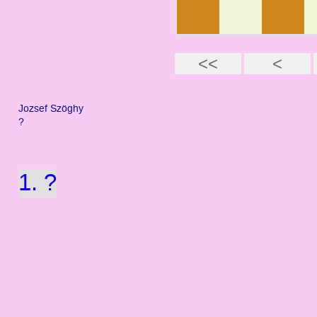
Jozsef Szöghy
?
1. ?