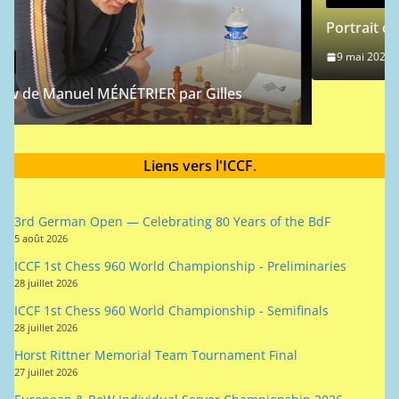
Portrait chinois : Jean-Michel Hagn
9 mai 2024
Rogemont Alain
 par Gilles
Liens vers l'ICCF
.
3rd German Open — Celebrating 80 Years of the BdF
5 août 2026
ICCF 1st Chess 960 World Championship - Preliminaries
28 juillet 2026
ICCF 1st Chess 960 World Championship - Semifinals
28 juillet 2026
Horst Rittner Memorial Team Tournament Final
27 juillet 2026
European & RoW Individual Server Championship 2026 –
Semifinals
26 juillet 2026