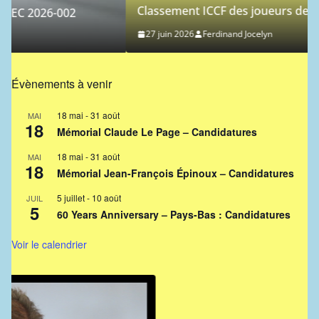
Classement ICCF des joueurs de l’AJEC – 2026/3
27 juin 2026
Ferdinand Jocelyn
Évènements à venir
18 mai
-
31 août
MAI
18
Mémorial Claude Le Page – Candidatures
18 mai
-
31 août
MAI
18
Mémorial Jean-François Épinoux – Candidatures
5 juillet
-
10 août
JUIL
5
60 Years Anniversary – Pays-Bas : Candidatures
Voir le calendrier