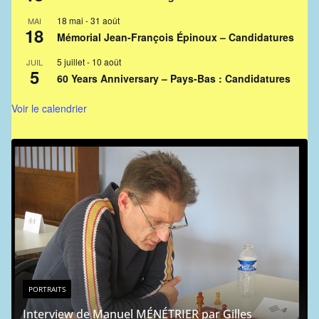
18 mai
-
31 août
MAI
18
Mémorial Jean-François Épinoux – Candidatures
5 juillet
-
10 août
JUIL
5
60 Years Anniversary – Pays-Bas : Candidatures
Voir le calendrier
PORTRAITS
Interview de Manuel MÉNÉTRIER par Gilles