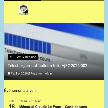
01
ACTUALITÉS AJEC
Téléchargement bulletin Info-AJEC 2026-002
7 juillet 2026
Rogemont Alain
Évènements à venir
18 mai
-
31 août
MAI
18
Mémorial Claude Le Page – Candidatures