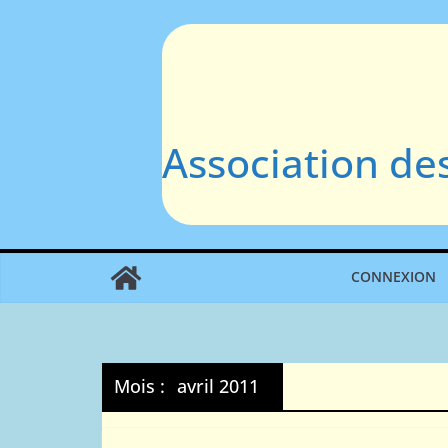
Passer
au
contenu
Association de
CONNEXION
Mois :
avril 2011