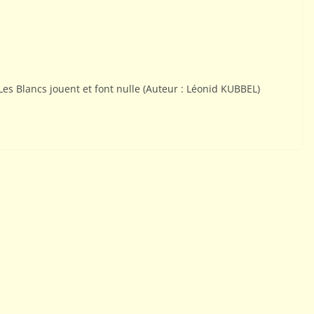
01
02
ACTUALITÉS AJEC
COMPÉTITIONS NATIONALES
Comment tester le jeu
s Blancs jouent et font nulle (Auteur : Léonid KUBBEL)
par correspondance ?
26 octobre 2015
Webmestre AJEC