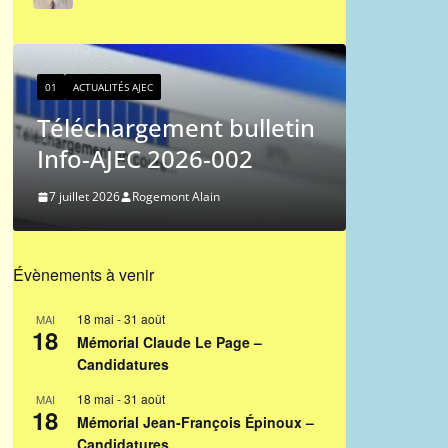
01
ACTUALI
Classe
01
ACTUALITÉS AJEC
joueurs
Téléchargement bulletin
2026/
Info-AJEC 2026-002
27 juin 202
7 juillet 2026
Rogemont Alain
Évènements à venir
18 mai
-
31 août
MAI
18
Mémorial Claude Le Page –
Candidatures
18 mai
-
31 août
MAI
18
Mémorial Jean-François Épinoux –
Candidatures