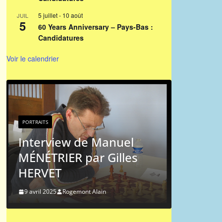
5 juillet
-
10 août
JUIL
5
60 Years Anniversary – Pays-Bas :
Candidatures
Voir le calendrier
PORTRAITS
Portrai
PORTRAITS
Michel
Interview de Manuel
MÉNÉTRIER par Gilles
9 mai 2024
HERVET
9 avril 2025
Rogemont Alain