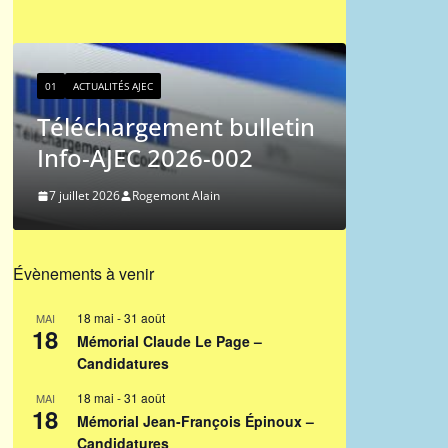
01
ACTUALI
Classe
01
ACTUALITÉS AJEC
joueurs
Téléchargement bulletin
2026/
Info-AJEC 2026-002
27 juin 202
7 juillet 2026
Rogemont Alain
Évènements à venir
18 mai
-
31 août
MAI
18
Mémorial Claude Le Page –
Candidatures
18 mai
-
31 août
MAI
18
Mémorial Jean-François Épinoux –
Candidatures