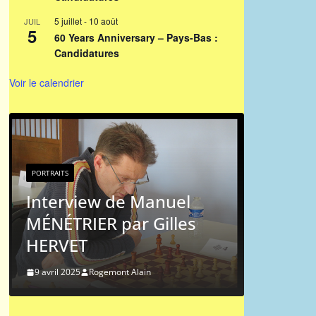
5 juillet
-
10 août
JUIL
5
60 Years Anniversary – Pays-Bas :
Candidatures
Voir le calendrier
PORTRAITS
Portrai
PORTRAITS
Michel
Interview de Manuel
MÉNÉTRIER par Gilles
9 mai 2024
HERVET
9 avril 2025
Rogemont Alain