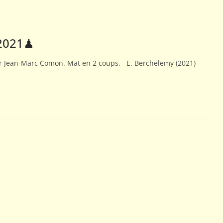
01
02
ACTUALITÉS AJEC
 2021♟
COMPÉTITIONS NATIONALES
Comment tester le jeu
r Jean-Marc Comon. Mat en 2 coups. E. Berchelemy (2021)
par correspondance ?
26 octobre 2015
Webmestre AJEC