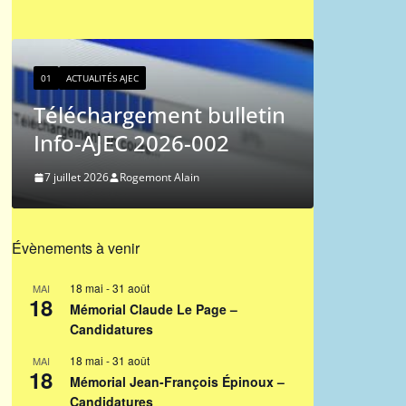
01
ACTUALITÉS AJEC
Classement ICCF des
joueurs de l’AJEC –
nt bulletin
2026/3
26-002
27 juin 2026
Ferdinand Jocelyn
 Alain
Évènements à venir
18 mai
-
31 août
MAI
18
Mémorial Claude Le Page –
Candidatures
18 mai
-
31 août
MAI
18
Mémorial Jean-François Épinoux –
Candidatures