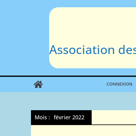
Passer
au
contenu
Association de
CONNEXION
Mois :
février 2022