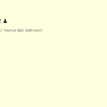
02
ACTUALITÉS AJEC
2 ♟
ÉTITIONS NATIONALES
01
ACTUALITÉS AJEC
mment tester le jeu
Téléchargeme
2] Tournoi AJEC 5649 (corr)
r correspondance ?
Info-AJEC 20
octobre 2015
Webmestre AJEC
7 juillet 2026
Rogemont