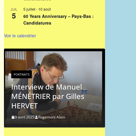
5 juillet
-
10 août
JUIL
5
60 Years Anniversary – Pays-Bas :
Candidatures
Voir le calendrier
PORTRAITS
Portrait chinois : Jea
Michel Hagnere
 de Manuel
 par Gilles
9 mai 2024
Rogemont Alain
mont Alain
Liens vers l'ICCF
.