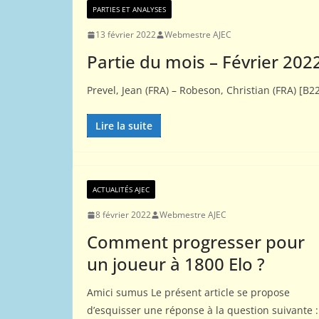
PARTIES ET ANALYSES
13 février 2022
Webmestre AJEC
01
Partie du mois – Février 202
COMP
Co
Prevel, Jean (FRA) – Robeson, Christian (FRA) [B2
pa
Lire la suite
26 
ACTUALITÉS AJEC
8 février 2022
Webmestre AJEC
Comment progresser pour
un joueur à 1800 Elo ?
Amici sumus Le présent article se propose
d’esquisser une réponse à la question suivante :