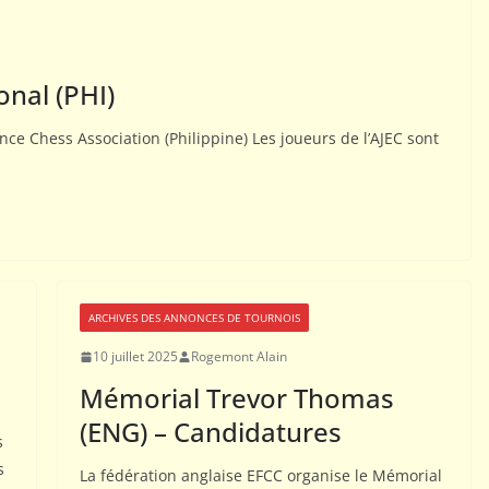
01
02
ACTUALITÉS AJEC
onal (PHI)
COMPÉTITIONS NATIONALES
Comment tester le jeu
ce Chess Association (Philippine) Les joueurs de l’AJEC sont
par correspondance ?
26 octobre 2015
Webmestre AJEC
ARCHIVES DES ANNONCES DE TOURNOIS
10 juillet 2025
Rogemont Alain
Mémorial Trevor Thomas
(ENG) – Candidatures
s
s
La fédération anglaise EFCC organise le Mémorial