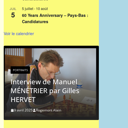
5 juillet
-
10 août
JUIL
5
60 Years Anniversary – Pays-Bas :
Candidatures
Voir le calendrier
PORTRAITS
Portrai
PORTRAITS
Michel
Interview de Manuel
MÉNÉTRIER par Gilles
9 mai 2024
HERVET
9 avril 2025
Rogemont Alain