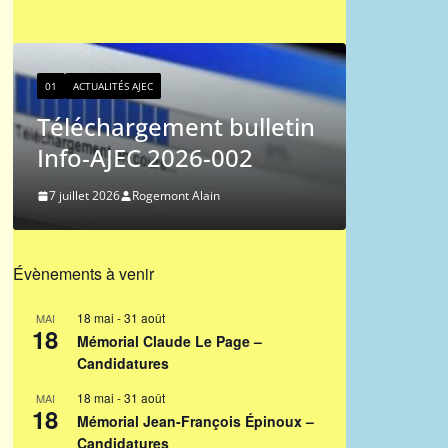
01
ACTUALIT
Classe
01
ACTUALITÉS AJEC
joueurs
Téléchargement bulletin
2026/3
Info-AJEC 2026-002
27 juin 202
7 juillet 2026
Rogemont Alain
Évènements à venir
18 mai
-
31 août
MAI
18
Mémorial Claude Le Page –
Candidatures
18 mai
-
31 août
MAI
18
Mémorial Jean-François Épinoux –
Candidatures