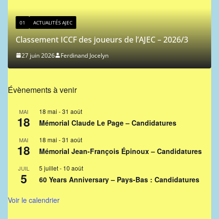
01
ACTUALITÉS AJEC
Classement ICCF des joueurs de l’AJEC – 2026/3
27 juin 2026
Ferdinand Jocelyn
Évènements à venir
18 mai
-
31 août
MAI
18
Mémorial Claude Le Page – Candidatures
18 mai
-
31 août
MAI
18
Mémorial Jean-François Épinoux – Candidatures
5 juillet
-
10 août
JUIL
5
60 Years Anniversary – Pays-Bas : Candidatures
Voir le calendrier