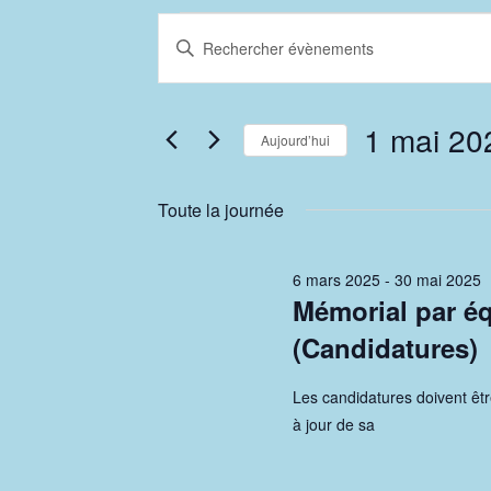
Évènements
R
S
e
a
for
i
c
1 mai 20
s
1
Aujourd’hui
h
i
S
mai
r
e
é
Toute la journée
m
l
r
2025
o
e
6 mars 2025
-
30 mai 2025
t
c
c
Mémorial par éq
-
t
h
(Candidatures)
c
i
l
e
o
Les candidatures doivent êtr
é
n
à jour de sa
e
.
n
R
t
e