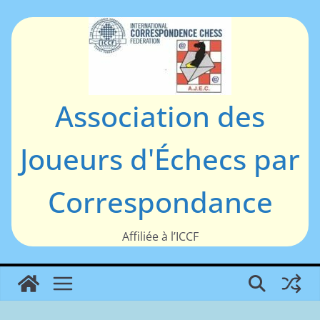
Passer
au
contenu
Association des
Joueurs d'Échecs par
Correspondance
Affiliée à l’ICCF