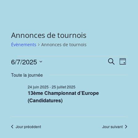
Annonces de tournois
Évènements
Annonces de tournois
Évènements
R
N
6/7/2025
R
J
e
S
o
for
e
a
c
Toute la journée
u
é
h
6
r
c
v
24 juin 2025
-
25 juillet 2025
l
e
13ème Championnat d’Europe
r
e
juillet
h
i
(Candidatures)
c
c
h
2025
e
g
t
e
i
r
a
Jour précédent
Jour suivant
o