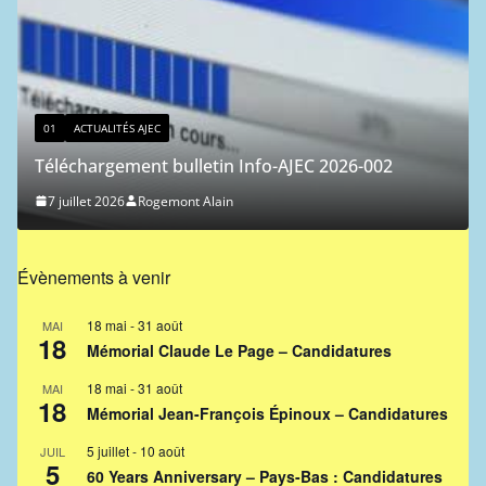
01
ACTUALITÉS AJEC
Téléchargement bulletin Info-AJEC 2026-002
7 juillet 2026
Rogemont Alain
Évènements à venir
18 mai
-
31 août
MAI
18
Mémorial Claude Le Page – Candidatures
18 mai
-
31 août
MAI
18
Mémorial Jean-François Épinoux – Candidatures
5 juillet
-
10 août
JUIL
5
60 Years Anniversary – Pays-Bas : Candidatures