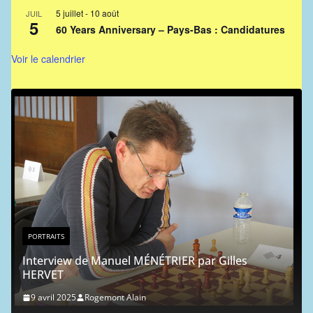
5 juillet
-
10 août
JUIL
5
60 Years Anniversary – Pays-Bas : Candidatures
Voir le calendrier
PORTRAITS
Portrait chinois : Jean-Michel 
9 mai 2024
Rogemont Alain
RIER par Gilles
Liens vers l'ICCF
.