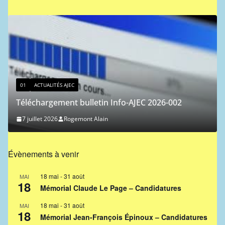
01
ACTUALITÉS AJEC
Classement ICCF des joueurs de l’AJEC 
 2026-002
27 juin 2026
Ferdinand Jocelyn
Évènements à venir
18 mai
-
31 août
MAI
18
Mémorial Claude Le Page – Candidatures
18 mai
-
31 août
MAI
18
Mémorial Jean-François Épinoux – Candidatures