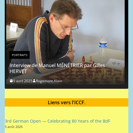
PORTRAITS
Portrait chinois : Jean-Michel Hag
9 mai 2024
Rogemont Alain
R par Gilles
Liens vers l'ICCF
.
3rd German Open — Celebrating 80 Years of the BdF
5 août 2026
ICCF 1st Chess 960 World Championship - Preliminaries
28 juillet 2026
ICCF 1st Chess 960 World Championship - Semifinals
28 juillet 2026