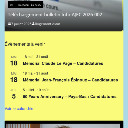
01
ACTUALITÉS AJEC
Classement ICCF des joueurs de l’AJEC – 
026-002
27 juin 2026
Ferdinand Jocelyn
Évènements à venir
18 mai
-
31 août
MAI
18
Mémorial Claude Le Page – Candidatures
18 mai
-
31 août
MAI
18
Mémorial Jean-François Épinoux – Candidatures
5 juillet
-
10 août
JUIL
5
60 Years Anniversary – Pays-Bas : Candidatures
Voir le calendrier