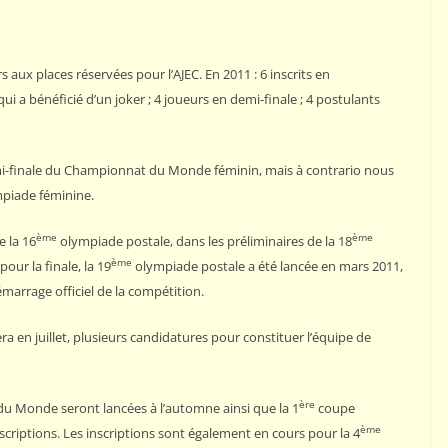
 aux places réservées pour l’AJEC. En 2011 : 6 inscrits en
i a bénéficié d’un joker ; 4 joueurs en demi-finale ; 4 postulants
emi-finale du Championnat du Monde féminin, mais à contrario nous
piade féminine.
ème
ème
e la 16
olympiade postale, dans les préliminaires de la 18
ème
our la finale, la 19
olympiade postale a été lancée en mars 2011,
marrage officiel de la compétition.
n juillet, plusieurs candidatures pour constituer l’équipe de
ère
u Monde seront lancées à l’automne ainsi que la 1
coupe
ème
scriptions. Les inscriptions sont également en cours pour la 4