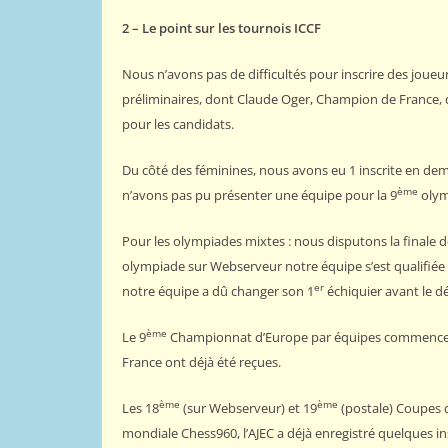
2 – Le point sur les tournois ICCF
Nous n’avons pas de difficultés pour inscrire des joueurs
préliminaires, dont Claude Oger, Champion de France, qu
pour les candidats.
Du côté des féminines, nous avons eu 1 inscrite en d
ème
n’avons pas pu présenter une équipe pour la 9
olym
Pour les olympiades mixtes : nous disputons la finale d
olympiade sur Webserveur notre équipe s’est qualifiée p
er
notre équipe a dû changer son 1
échiquier avant le dé
ème
Le 9
Championnat d’Europe par équipes commencera e
France ont déjà été reçues.
ème
ème
Les 18
(sur Webserveur) et 19
(postale) Coupes d
mondiale Chess960, l’AJEC a déjà enregistré quelques in