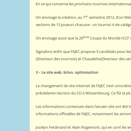
En ce qui concerne les prochains tournois internationa
er
On envisage la création, au 1
semestre 2012, d’un Mémo
sections de 13 joueurs chacune : un tournoi A de catégor
ème
On envisage aussi que la 20
Coupe du Monde ICCF soi
Signalons enfin que l’AJEC propose 3 candidats pour les
(Directeur des tournois) et Chazalette(Directeur des ser
3 – Le site web, bilan, optimisation
Le changement de site Internet de l’AJEC s’est concrétisé
précédente réunion du CD à Wissembourg. Ce fût la plus
Les informations contenues dans l’ancien site ont été t
informations officielles de l’AJEC, notamment les annon
Jocelyn Ferdinand et Alain Rogemont, qui en sont les w