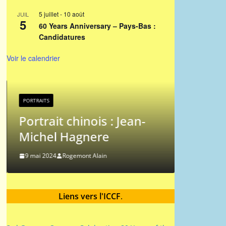
5 juillet
-
10 août
JUIL
5
60 Years Anniversary – Pays-Bas :
Candidatures
Voir le calendrier
PORTRAITS
PORTRAITS
Portrait chinois : Jean-
Portrai
Michel Hagnere
Messao
9 mai 2024
Rogemont Alain
9 mai 2024
Liens vers l'ICCF
.