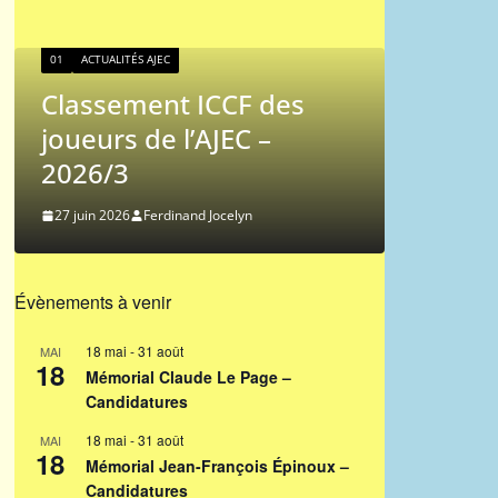
01
ACTUALITÉS AJEC
Classement ICCF des
01
AJEC
joueurs de l’AJEC –
Les pr
2026/3
du Cou
27 juin 2026
Ferdinand Jocelyn
9 novembre
Évènements à venir
18 mai
-
31 août
MAI
18
Mémorial Claude Le Page –
Candidatures
18 mai
-
31 août
MAI
18
Mémorial Jean-François Épinoux –
Candidatures