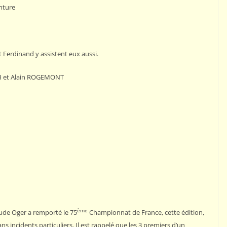
inture
 Ferdinand y assistent eux aussi.
H et Alain ROGEMONT
PORTRAITS
Interview de Manuel
MÉNÉTRIER par Gilles
HERVET
9 avril 2025
Rogemont Alain
ème
ude Oger a remporté le 75
Championnat de France, cette édition,
(Champion
 incidents particuliers. Il est rappelé que les 3 premiers d’un