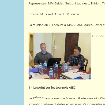
Représentés : MM.Geider, Guidoni, Jaulneau, Thirion, T
Excusé : M. Eckert. Absent : M. Yvinec
La réunion du CD débute à 14h25, MM. Marez, Rozier et
Eric RUC
1 – Le point sur les tournois AJEC
PORTRAITS
ème
Le 77
Championnat de France débutera en juin. Cla
Jacob Estrine 
exceptionnellement dotée en espèces, s’est déroulée sans