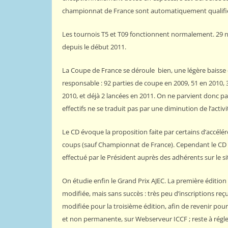
du monde 1972
championnat de France sont automatiquement qualifi
12 mai 2011
Webmestre AJE
Les tournois T5 et T09 fonctionnent normalement. 29 n
depuis le début 2011.
La Coupe de France se déroule bien, une légère baisse 
responsable : 92 parties de coupe en 2009, 51 en 2010, 
2010, et déjà 2 lancées en 2011. On ne parvient donc pas
effectifs ne se traduit pas par une diminution de l’activ
Le CD évoque la proposition faite par certains d’accélé
coups (sauf Championnat de France). Cependant le CD d
effectué par le Président auprès des adhérents sur le si
On étudie enfin le Grand Prix AJEC. La première édition a
modifiée, mais sans succès : très peu d’inscriptions re
modifiée pour la troisième édition, afin de revenir pour
et non permanente, sur Webserveur ICCF ; reste à régle