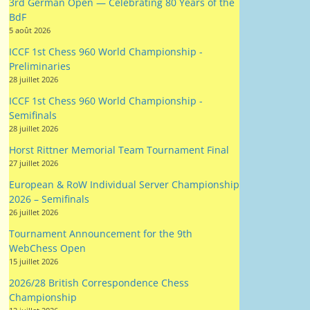
3rd German Open — Celebrating 80 Years of the
BdF
5 août 2026
ICCF 1st Chess 960 World Championship -
Preliminaries
28 juillet 2026
ICCF 1st Chess 960 World Championship -
Semifinals
28 juillet 2026
Horst Rittner Memorial Team Tournament Final
27 juillet 2026
European & RoW Individual Server Championship
2026 – Semifinals
26 juillet 2026
Tournament Announcement for the 9th
WebChess Open
15 juillet 2026
2026/28 British Correspondence Chess
Championship