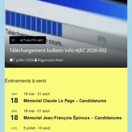
01
ACTUALITÉS AJEC
Téléchargement bulletin Info-AJEC 2026-002
7 juillet 2026
Rogemont Alain
Évènements à venir
18 mai
-
31 août
MAI
18
Mémorial Claude Le Page – Candidatures
18 mai
-
31 août
MAI
18
Mémorial Jean-François Épinoux – Candidatures
5 juillet
-
10 août
JUIL