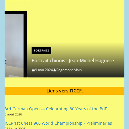
PORTRAITS
Portrait chinois : Jean-Michel Hagnere
9 mai 2024
Rogemont Alain
Liens vers l'ICCF
.
3rd German Open — Celebrating 80 Years of the BdF
5 août 2026
ICCF 1st Chess 960 World Championship - Preliminaries
28 juillet 2026