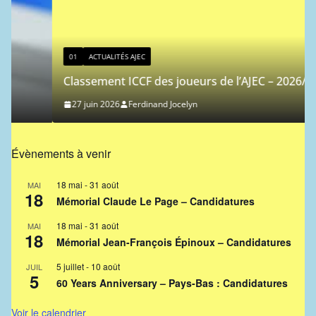
01
ACTUALITÉS AJEC
Classement ICCF des joueurs de l’AJEC – 2026/3
27 juin 2026
Ferdinand Jocelyn
Évènements à venir
18 mai
-
31 août
MAI
18
Mémorial Claude Le Page – Candidatures
18 mai
-
31 août
MAI
18
Mémorial Jean-François Épinoux – Candidatures
5 juillet
-
10 août
JUIL
5
60 Years Anniversary – Pays-Bas : Candidatures
Voir le calendrier