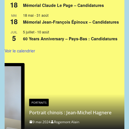
18
Mémorial Claude Le Page – Candidatures
18 mai
-
31 août
MAI
18
Mémorial Jean-François Épinoux – Candidatures
5 juillet
-
10 août
JUIL
5
60 Years Anniversary – Pays-Bas : Candidatures
Voir le calendrier
PORTRAITS
Portrait chinois : Jean-Michel Hagnere
9 mai 2024
Rogemont Alain