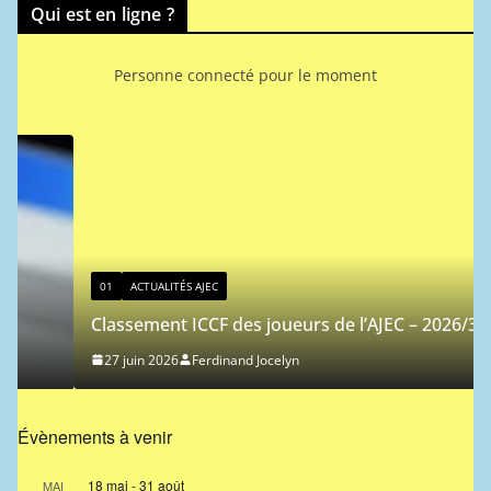
Qui est en ligne ?
Personne connecté pour le moment
01
ACTUALITÉS AJEC
Classement ICCF des joueurs de l’AJEC – 2026/3
27 juin 2026
Ferdinand Jocelyn
Évènements à venir
18 mai
-
31 août
MAI