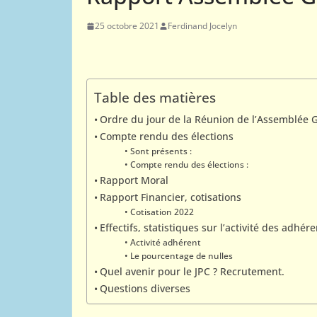
25 octobre 2021
Ferdinand Jocelyn
01
02
ACTUALITÉS AJ
COMPÉTITIONS NATIONAL
Comment tes
Table des matières
par corresp
Ordre du jour de la Réunion de l’Assemblée 
Compte rendu des élections
26 octobre 2015
Web
Sont présents :
Compte rendu des élections :
Rapport Moral
Rapport Financier, cotisations
Cotisation 2022
Effectifs, statistiques sur l’activité des adhére
Activité adhérent
Le pourcentage de nulles
Quel avenir pour le JPC ? Recrutement.
Questions diverses