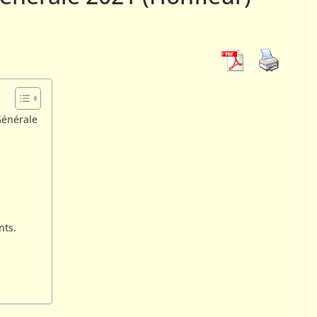
EC
ES
01
ACTUALITÉS AJEC
ter le jeu
Téléchargement bulle
ondance ?
Info-AJEC 2026-002
Générale
mestre AJEC
7 juillet 2026
Rogemont Alain
nts.