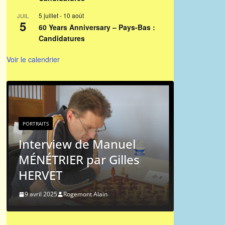
5 juillet
-
10 août
JUIL
5
60 Years Anniversary – Pays-Bas :
Candidatures
Voir le calendrier
PORTRAITS
P
Portrait chinois : Jean-
P
Michel Hagnere
M
s
9 mai 2024
Rogemont Alain
9
Liens vers l'ICCF
.