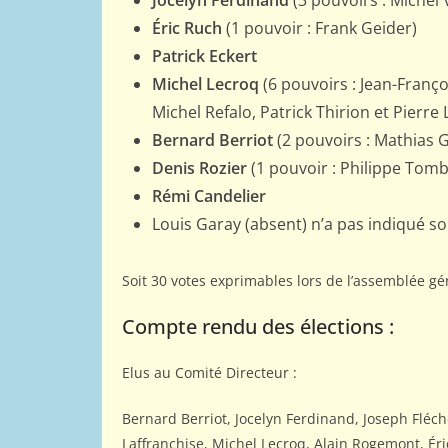
Jocelyn Ferdinand
(3 pouvoirs : Michel
du monde 
Éric Ruch
(1 pouvoir : Frank Geider)
12 mai 2011
Webm
Patrick Eckert
Michel Lecroq
(6 pouvoirs : Jean-Franço
Michel Refalo, Patrick Thirion et Pierre 
Bernard Berriot
(2 pouvoirs : Mathias G
Denis Rozier
(1 pouvoir : Philippe Tomb
Rémi Candelier
Louis Garay (absent) n’a pas indiqué s
Soit 30 votes exprimables lors de l’assemblée gé
Compte rendu des élections :
Elus au Comité Directeur :
Bernard Berriot, Jocelyn Ferdinand, Joseph Fléch
Laffranchise, Michel Lecroq, Alain Rogemont, Éri