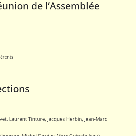
Réunion de l’Assemblée
hérents.
PORTRAITS
Interview de Manuel
ections
MÉNÉTRIER par Gille
HERVET
9 avril 2025
Rogemont Alain
rvet, Laurent Tinture, Jacques Herbin, Jean-Marc
ine (Champion