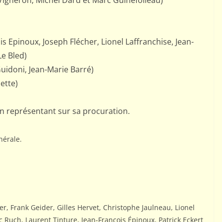
 Vigneron, Michel Dard et Marc Guinefolleau)
1972-1976)
estre AJEC
is Epinoux, Joseph Flécher, Lionel Laffranchise, Jean-
Le Bled)
uidoni, Jean-Marie Barré)
ette)
on représentant sur sa procuration.
nérale.
er, Frank Geider, Gilles Hervet, Christophe Jaulneau, Lionel
c Ruch, Laurent Tinture, Jean-François Épinoux, Patrick Eckert