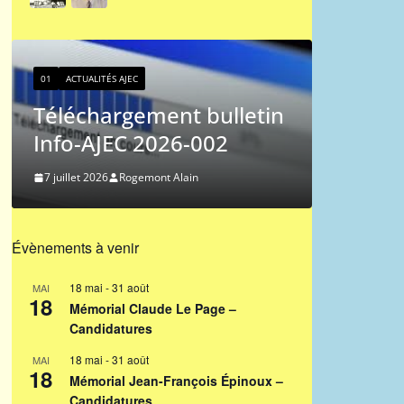
01
ACTUALITÉS AJEC
Classement ICCF des
01
joueurs de l’AJEC –
Le
tin
2026/3
du
27 juin 2026
Ferdinand Jocelyn
9 n
Évènements à venir
18 mai
-
31 août
MAI
18
Mémorial Claude Le Page –
Candidatures
18 mai
-
31 août
MAI
18
Mémorial Jean-François Épinoux –
Candidatures