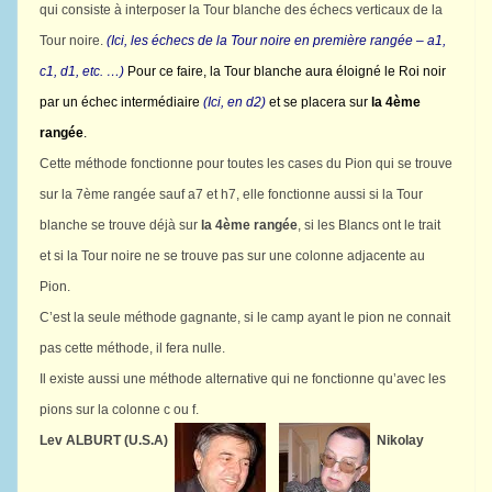
qui consiste à interposer la Tour blanche des échecs verticaux de la
Tour noire.
(Ici, les échecs de la Tour noire en première rangée – a1,
c1, d1, etc. …)
Pour ce faire, la Tour blanche aura éloigné le Roi noir
par un échec intermédiaire
(Ici, en d2)
et se placera sur
la 4ème
rangée
.
Cette méthode fonctionne pour toutes les cases du Pion qui se trouve
sur la 7ème rangée sauf a7 et h7, elle fonctionne aussi si la Tour
blanche se trouve déjà sur
la 4ème rangée
, si les Blancs ont le trait
et si la Tour noire ne se trouve pas sur une colonne adjacente au
Pion.
C’est la seule méthode gagnante, si le camp ayant le pion ne connait
pas cette méthode, il fera nulle.
Il existe aussi une méthode alternative qui ne fonctionne qu’avec les
pions sur la colonne c ou f.
Lev ALBURT (U.S.A)
Nikolay