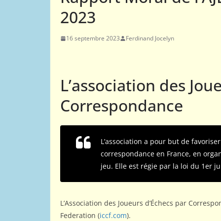
2023
01
02
ACTUALITÉS AJ
16 septembre 2023
Ferdinand Jocelyn
COMPÉTITIONS NATIONAL
Comment tes
par corres
L’association des Jou
26 octobre 2015
We
Correspondance
L’association a pour but de favoriser
correspondance en France, en organ
jeu. Elle est régie par la loi du 1er ju
L’Association des Joueurs d’Échecs par Correspon
Federation (
iccf.com
).