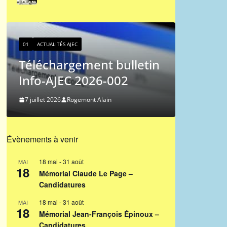
01
ACTUALITÉS AJEC
Classement ICCF des
01
joueurs de l’AJEC –
Le
tin
2026/3
du
27 juin 2026
Ferdinand Jocelyn
9 n
Évènements à venir
18 mai
-
31 août
MAI
18
Mémorial Claude Le Page –
Candidatures
18 mai
-
31 août
MAI
18
Mémorial Jean-François Épinoux –
Candidatures