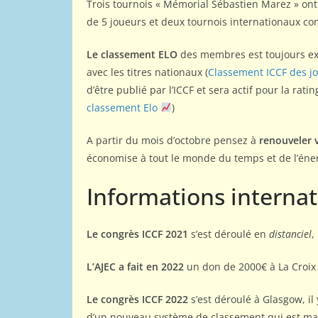
Trois tournois « Mémorial Sébastien Marez » ont 
du monde 1
de 5 joueurs et deux tournois internationaux co
12 mai 2011
Webmes
Le classement ELO
des membres est toujours ext
avec les titres nationaux (
Classement ICCF des jo
d’être publié par l’ICCF et sera actif pour la rating
classement Elo
)
A partir du mois d’octobre pensez à
renouveler 
économise à tout le monde du temps et de l’énergi
Informations internat
Le congrès ICCF 2021
s’est déroulé en
distanciel
,
L’AJEC a fait en 2022
un don de 2000€ à La Croix 
Le congrès ICCF 2022
s’est déroulé à Glasgow, il 
d’un nouveau système de classement qui est mai