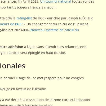
été lancés fin Avril 2023.
Un tournoi national
toutes rondes
972-1976)
mportant 5 joueurs français chacun.
tre AJEC
rait de la
rating-list
de l’ICCF enrichie par Joseph FLÉCHER
ueurs de l’AJEC
). Un changement du calcul de l’Elo vient
-list iccf 2023-004 (
Nouveau système de calcul du
votre adhésion
à l’AJEC sans attendre les relances, cela
e. L’article sera épinglé en haut du site.
ionales
 le dernier usage de ce mot j’espère pour un congrès.
Rouge en faveur de l’Ukraine
y a été décidé la dissolution de la zone Euro et l’adoption
ntenant prêt à être mis en place