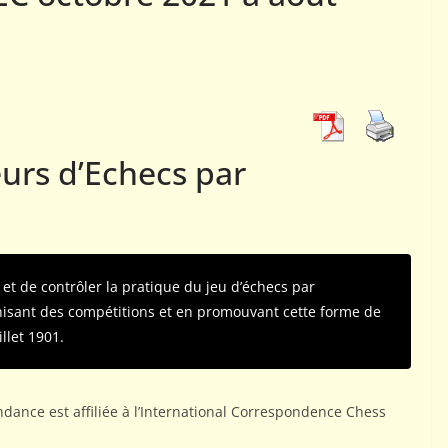
EC
ES
01
ACTUALITÉS AJEC
ter le jeu
Téléchargement bulle
pondance ?
Info-AJEC 2026-002
eurs d’Echecs par
bmestre AJEC
7 juillet 2026
Rogemont Alain
 et de contrôler la pratique du jeu d’échecs par
isant des compétitions et en promouvant cette forme de
illet 1901.
dance est affiliée à l’International Correspondence Chess