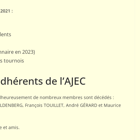
2021 :
dents
nnaire en 2023)
s tournois
adhérents de l’AJEC
PORTRAITS
Interview de Manuel
MÉNÉTRIER par Gilles
malheureusement de nombreux membres sont décédés :
OLDENBERG, François TOUILLET, André GÉRARD et Maurice
HERVET
9 avril 2025
Rogemont Alain
e et amis.
ne (Champion