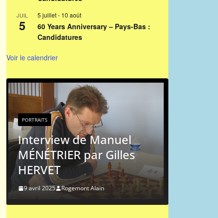
5 juillet
-
10 août
JUIL
5
60 Years Anniversary – Pays-Bas :
Candidatures
Voir le calendrier
PORTRAITS
PORT
Portrait chinois : Jean-
Por
Michel Hagnere
Me
9 mai 2024
Rogemont Alain
9 m
Liens vers l'ICCF
.