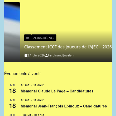
01
ACTUALITÉS AJEC
Classement ICCF des joueurs de l’AJEC – 2026/3
27 juin 2026
Ferdinand Jocelyn
Évènements à venir
18 mai
-
31 août
MAI
18
Mémorial Claude Le Page – Candidatures
18 mai
-
31 août
MAI
18
Mémorial Jean-François Épinoux – Candidatures
5 juillet
-
10 août
JUIL