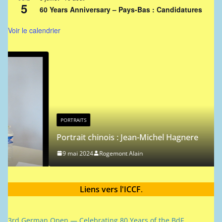
5
60 Years Anniversary – Pays-Bas : Candidatures
Voir le calendrier
PORTRAITS
Portrait chinois : Jean-Michel Hagnere
9 mai 2024
Rogemont Alain
Liens vers l'ICCF
.
3rd German Open — Celebrating 80 Years of the BdF