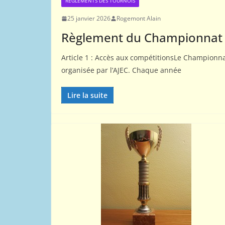
RÈGLEMENTS DES TOURNOIS
25 janvier 2026
Rogemont Alain
01
02
ACTUALITÉS AJEC
Règlement du Championnat 
COMPÉTITIONS NATIONALES
Article 1 : Accès aux compétitionsLe Championn
Comment test
organisée par l’AJEC. Chaque année
par correspo
Lire la suite
26 octobre 2015
Webme