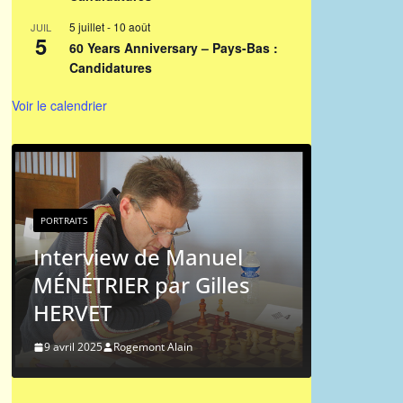
5 juillet
-
10 août
JUIL
5
60 Years Anniversary – Pays-Bas :
Candidatures
Voir le calendrier
PORTRAITS
PORTR
Portrait chinois : Jean-
Port
Michel Hagnere
Mes
9 mai 2024
Rogemont Alain
9 ma
Liens vers l'ICCF
.