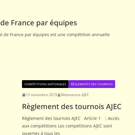
de France par équipes
01
ACTUALITÉS AJEC
at de France par équipes est une compétition annuelle
er le jeu
Téléchargement bulleti
ndance ?
Info-AJEC 2026-002
stre AJEC
7 juillet 2026
Rogemont Alain
COMPÉTITIONS NATIONALES
RÈGLEMENTS DES TOURNOIS
13 novembre 2019
Webmestre AJEC
Règlement des tournois AJEC
Règlement des tournois AJEC Article 1 : Accès
aux compétitions Les compétitions AJEC sont
ouvertes à tous les