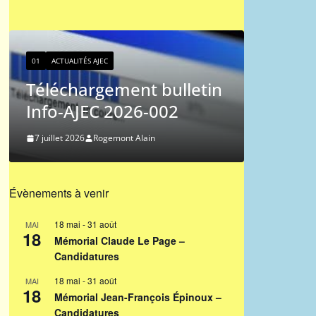
01
ACTUALITÉS AJEC
Classement ICCF des
01
AJ
joueurs de l’AJEC –
Les
n
2026/3
du C
27 juin 2026
Ferdinand Jocelyn
9 nov
Évènements à venir
18 mai
-
31 août
MAI
18
Mémorial Claude Le Page –
Candidatures
18 mai
-
31 août
MAI
18
Mémorial Jean-François Épinoux –
Candidatures