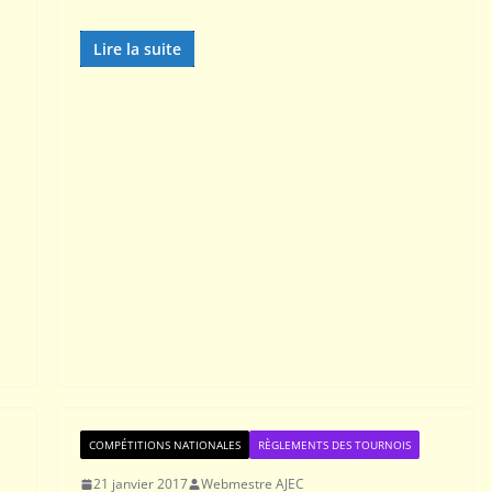
Lire la suite
PORTRAITS
Interview de Manuel
MÉNÉTRIER par Gilles
HERVET
9 avril 2025
Rogemont Alain
COMPÉTITIONS NATIONALES
RÈGLEMENTS DES TOURNOIS
ne (Champion
21 janvier 2017
Webmestre AJEC